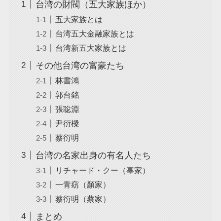
台湾の財閥（五大家族ほか）
五大家族とは
台湾五大金融家族とは
台湾新五大家族とは
その他台湾の富豪たち
林書鴻
郭台銘
張聡淵
尹衍樑
蔡衍明
台湾の名家出身の有名人たち
リチャード・クー（辜家）
一青窈（顏家）
蔡衍明（蔡家）
まとめ