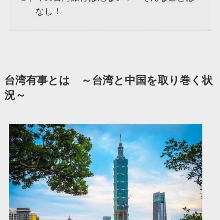
なし！
台湾有事とは ～台湾と中国を取り巻く状
況～